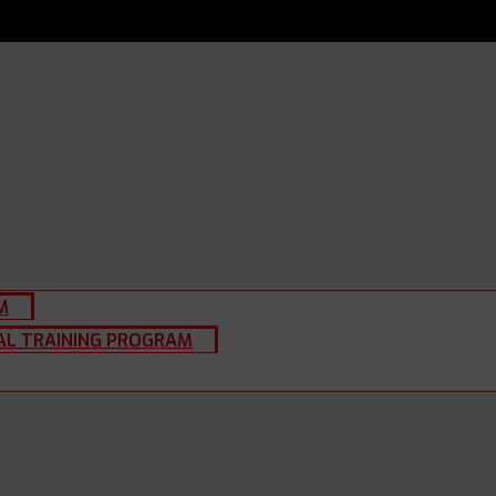
M
AL TRAINING PROGRAM