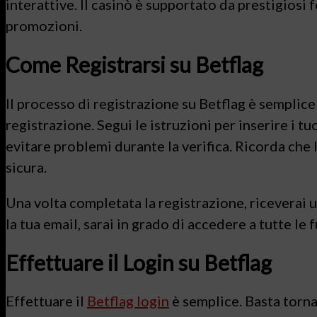
interattive. Il casinò è supportato da prestigiosi
promozioni.
Come Registrarsi su Betflag
Il processo di registrazione su Betflag è semplice e
registrazione. Segui le istruzioni per inserire i t
evitare problemi durante la verifica. Ricorda che
sicura.
Una volta completata la registrazione, riceverai 
la tua email, sarai in grado di accedere a tutte le 
Effettuare il Login su Betflag
Effettuare il
Betflag login
è semplice. Basta torna