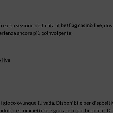
ffre una sezione dedicata al
betflag casinò live
, dov
perienza ancora più coinvolgente.
 live
i gioco ovunque tu vada. Disponibile per dispositiv
endoti di scommettere e giocare in pochi tocchi. Do