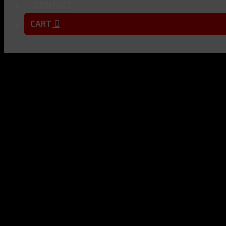
CONTACT
CART