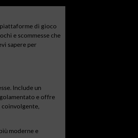
 piattaforme di gioco
 giochi e scommesse che
evi sapere per
esse. Include un
egolamentato e offre
a coinvolgente,
 più moderne e