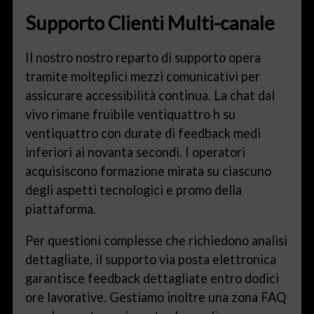
Supporto Clienti Multi-canale
Il nostro nostro reparto di supporto opera
tramite molteplici mezzi comunicativi per
assicurare accessibilità continua. La chat dal
vivo rimane fruibile ventiquattro h su
ventiquattro con durate di feedback medi
inferiori ai novanta secondi. I operatori
acquisiscono formazione mirata su ciascuno
degli aspetti tecnologici e promo della
piattaforma.
Per questioni complesse che richiedono analisi
dettagliate, il supporto via posta elettronica
garantisce feedback dettagliate entro dodici
ore lavorative. Gestiamo inoltre una zona FAQ