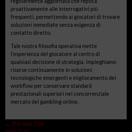
regolarmente aggiornata che replica
proattivamente alle interrogativi più
frequenti, permettendo ai giocatori di trovare
soluzioni immediate senza esigenza di
contatto diretto.
Tale nostra filosofia operativa mette
l’esperienza del giocatore al centro di
qualsiasi decisione di strategia. Impieghiamo
risorse continuamente in soluzioni
tecnologiche emergenti e miglioramento dei
workflow per conservare standard
prestazionali superiori nel concorrenziale
mercato del gambling online.
←
Previous Post
Next Post
→