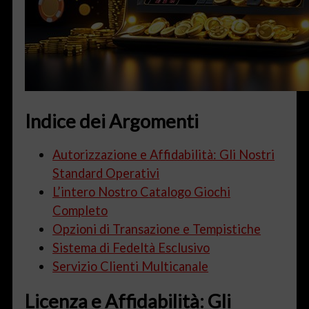
Indice dei Argomenti
Autorizzazione e Affidabilità: Gli Nostri
Standard Operativi
L’intero Nostro Catalogo Giochi
Completo
Opzioni di Transazione e Tempistiche
Sistema di Fedeltà Esclusivo
Servizio Clienti Multicanale
Licenza e Affidabilità: Gli