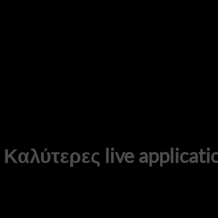
Καλύτερες live applicati