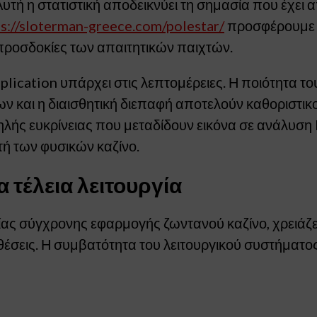
υτή η στατιστική αποδεικνύει τη σημασία που έχει 
ps://sloterman-greece.com/polestar/
προσφέρουμε 
προσδοκίες των απαιτητικών παιχτών.
plication υπάρχει στις λεπτομέρειες. Η ποιότητα το
ων και η διαισθητική διεπαφή αποτελούν καθοριστικ
ής ευκρίνειας που μεταδίδουν εικόνα σε ανάλυση F
τή των φυσικών καζίνο.
 τέλεια λειτουργία
ίας σύγχρονης εφαρμογής ζωντανού καζίνο, χρειάζετ
έσεις. Η συμβατότητα του λειτουργικού συστήματο