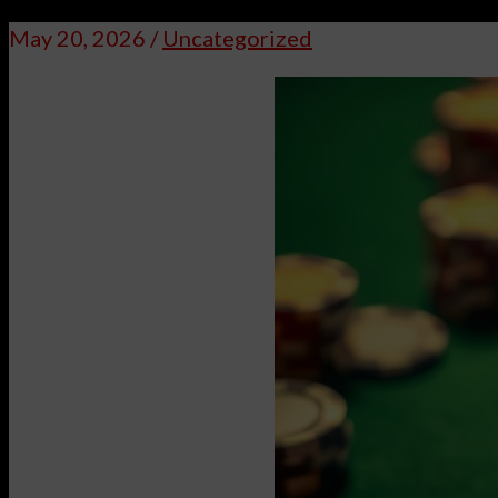
May 20, 2026
/
Uncategorized