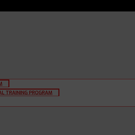
M
AL TRAINING PROGRAM