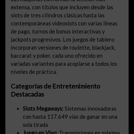
extensa, con títulos que incluyen desde las
slots de tres cilindros clásicas hasta las
contemporáneas videoslots con varias líneas
de pago, turnos de bonus interactivas y
jackpots progresivos. Los juegos de tablero
incorporan versiones de roulette, blackjack,
baccarat y poker, cada uno ofrecido en
variadas variantes para acoplarse a todos los
niveles de práctica.
Categorías de Entretenimiento
Destacadas
Slots Megaways:
Sistemas innovadoras
con hasta 117.649 vías de ganar en una
sola tirada
Juego en Vivo:
Transmisiones en máxima