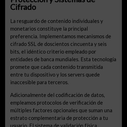
Cifrado
La resguardo de contenido individuales y
monetarios constituye la principal
preferencia. Implementamos mecanismos de
cifrado SSL de doscientos cincuenta y seis
bits, el idéntico criterio empleado por
entidades de banca mundiales. Esta tecnología
promete que cada contenido transmitida
entre tu dispositivo y los servers quede
inaccesible para terceros.
Adicionalmente del codificación de datos,
empleamos protocolos de verificación de
múltiples factores opcionales que suman una
estrato complementaria de protección a tu
usuario. El sistema de validación física