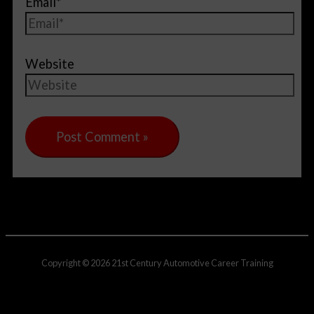
Email*
Website
Copyright © 2026
21st Century Automotive Career Training