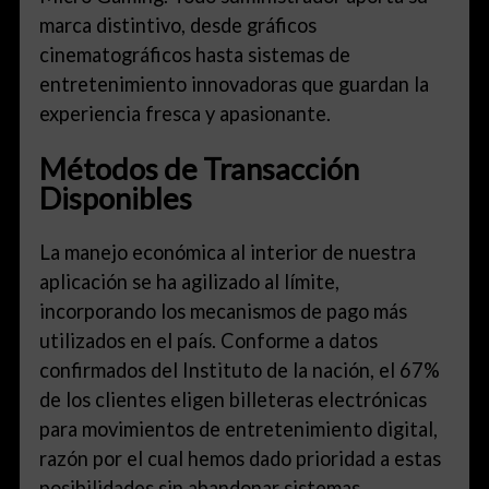
marca distintivo, desde gráficos
cinematográficos hasta sistemas de
entretenimiento innovadoras que guardan la
experiencia fresca y apasionante.
Métodos de Transacción
Disponibles
La manejo económica al interior de nuestra
aplicación se ha agilizado al límite,
incorporando los mecanismos de pago más
utilizados en el país. Conforme a datos
confirmados del Instituto de la nación, el 67%
de los clientes eligen billeteras electrónicas
para movimientos de entretenimiento digital,
razón por el cual hemos dado prioridad a estas
posibilidades sin abandonar sistemas