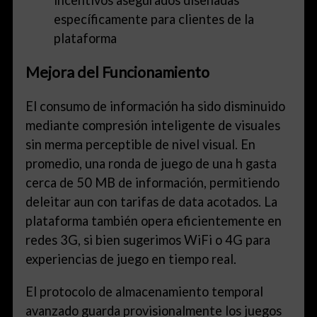
específicamente para clientes de la
plataforma
Mejora del Funcionamiento
El consumo de información ha sido disminuido
mediante compresión inteligente de visuales
sin merma perceptible de nivel visual. En
promedio, una ronda de juego de una h gasta
cerca de 50 MB de información, permitiendo
deleitar aun con tarifas de data acotados. La
plataforma también opera eficientemente en
redes 3G, si bien sugerimos WiFi o 4G para
experiencias de juego en tiempo real.
El protocolo de almacenamiento temporal
avanzado guarda provisionalmente los juegos