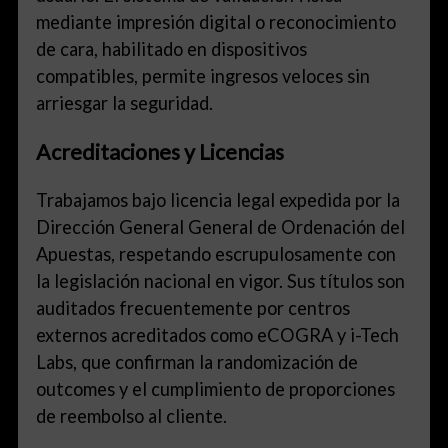
mediante impresión digital o reconocimiento
de cara, habilitado en dispositivos
compatibles, permite ingresos veloces sin
arriesgar la seguridad.
Acreditaciones y Licencias
Trabajamos bajo licencia legal expedida por la
Dirección General General de Ordenación del
Apuestas, respetando escrupulosamente con
la legislación nacional en vigor. Sus títulos son
auditados frecuentemente por centros
externos acreditados como eCOGRA y i-Tech
Labs, que confirman la randomización de
outcomes y el cumplimiento de proporciones
de reembolso al cliente.