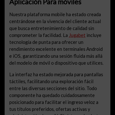
Aplicación Para móviles
Nuestra plataforma mobile ha estado creada
centrándose en la vivencia del cliente actual
que busca entretenimiento de calidad sin
comprometer la facilidad. La
Jugabet
incluye
tecnología de punta para ofrecer un
rendimiento excelente en terminales Android
e iOS, garantizando una sesión fluida más allá
del modelo de móvil o dispositivo que utilices.
La interfaz ha estado mejorada para pantallas
táctiles, facilitando una exploración fácil
entre las diversas secciones del sitio. Todo
componente ha quedado cuidadosamente
posicionado para facilitar el ingreso veloz a
tus títulos preferidos, ofertas activas y