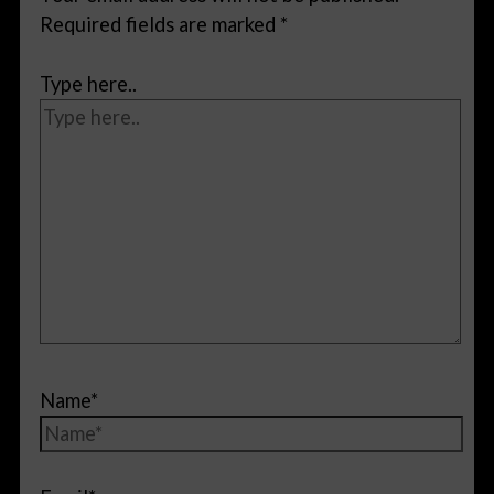
Required fields are marked
*
Type here..
Name*