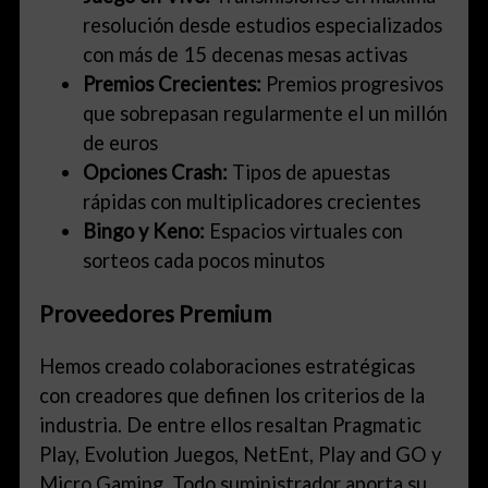
resolución desde estudios especializados
con más de 15 decenas mesas activas
Premios Crecientes:
Premios progresivos
que sobrepasan regularmente el un millón
de euros
Opciones Crash:
Tipos de apuestas
rápidas con multiplicadores crecientes
Bingo y Keno:
Espacios virtuales con
sorteos cada pocos minutos
Proveedores Premium
Hemos creado colaboraciones estratégicas
con creadores que definen los criterios de la
industria. De entre ellos resaltan Pragmatic
Play, Evolution Juegos, NetEnt, Play and GO y
Micro Gaming. Todo suministrador aporta su