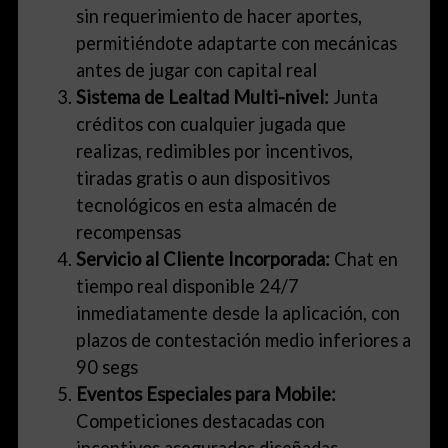
sin requerimiento de hacer aportes,
permitiéndote adaptarte con mecánicas
antes de jugar con capital real
Sistema de Lealtad Multi-nivel:
Junta
créditos con cualquier jugada que
realizas, redimibles por incentivos,
tiradas gratis o aun dispositivos
tecnológicos en esta almacén de
recompensas
Servicio al Cliente Incorporada:
Chat en
tiempo real disponible 24/7
inmediatamente desde la aplicación, con
plazos de contestación medio inferiores a
90 segs
Eventos Especiales para Mobile:
Competiciones destacadas con
incentivos asegurados diseñadas