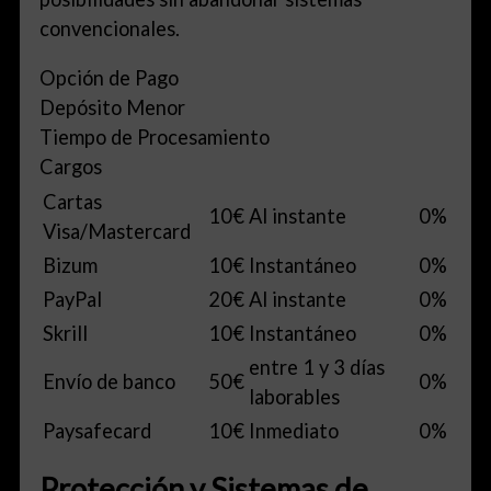
convencionales.
Opción de Pago
Depósito Menor
Tiempo de Procesamiento
Cargos
Cartas
10€
Al instante
0%
Visa/Mastercard
Bizum
10€
Instantáneo
0%
PayPal
20€
Al instante
0%
Skrill
10€
Instantáneo
0%
entre 1 y 3 días
Envío de banco
50€
0%
laborables
Paysafecard
10€
Inmediato
0%
Protección y Sistemas de