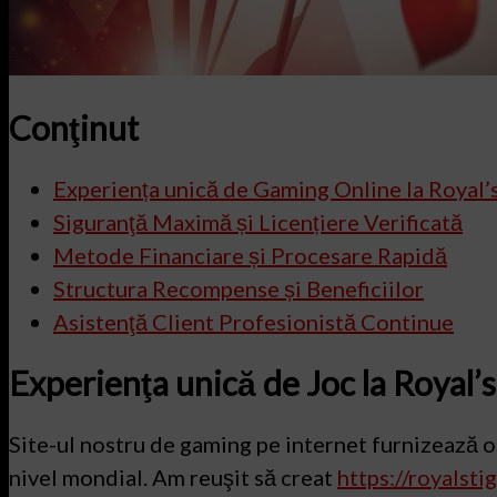
Conţinut
Experiența unică de Gaming Online la Royal’s
Siguranţă Maximă și Licențiere Verificată
Metode Financiare și Procesare Rapidă
Structura Recompense și Beneficiilor
Asistenţă Client Profesionistă Continue
Experienţa unică de Joc la Royal’
Site-ul nostru de gaming pe internet furnizează o 
nivel mondial. Am reuşit să creat
https://royalsti