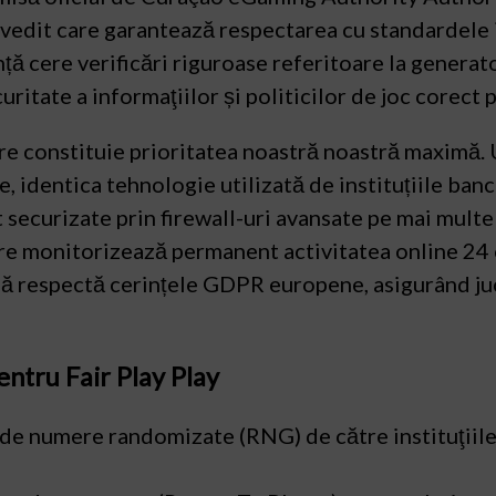
dovedit care garantează respectarea cu standardele
nță cere verificări riguroase referitoare la genera
ritate a informaţiilor și politicilor de joc corect p
re constituie prioritatea noastră noastră maximă. 
 identica tehnologie utilizată de instituțiile banc
securizate prin firewall-uri avansate pe mai multe 
are monitorizează permanent activitatea online 24 
ă respectă cerințele GDPR europene, asigurând juc
entru Fair Play Play
 de numere randomizate (RNG) de către instituţii