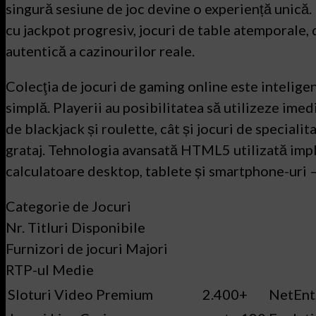
singură sesiune de joc devine o experiență unică.
cu jackpot progresiv, jocuri de table atemporale, 
autentică a cazinourilor reale.
Colecţia de jocuri de gaming online este inteligen
simplă. Playerii au posibilitatea să utilizeze imedi
de blackjack și roulette, cât și jocuri de speciali
grataj. Tehnologia avansată HTML5 utilizată imp
calculatoare desktop, tablete și smartphone-uri –
Categorie de Jocuri
Nr. Titluri Disponibile
Furnizori de jocuri Majori
RTP-ul Medie
Sloturi Video Premium
2.400+
NetEnt