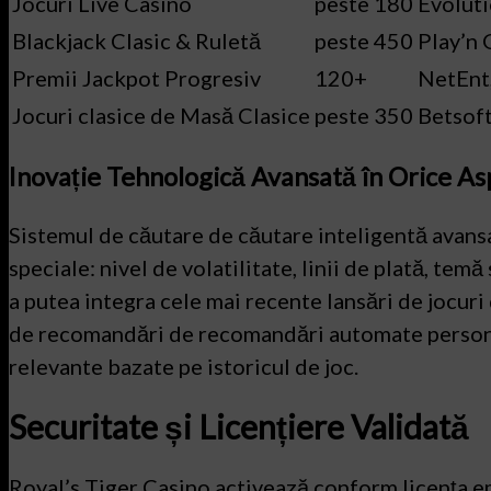
Jocuri Live Casino
peste 180
Evoluti
Blackjack Clasic & Ruletă
peste 450
Play’n
Premii Jackpot Progresiv
120+
NetEnt
Jocuri clasice de Masă Clasice
peste 350
Betsoft
Inovație Tehnologică Avansată în Orice As
Sistemul de căutare de căutare inteligentă avansa
speciale: nivel de volatilitate, linii de plată, te
a putea integra cele mai recente lansări de jocuri
de recomandări de recomandări automate personali
relevante bazate pe istoricul de joc.
Securitate și Licențiere Validată
Royal’s Tiger Casino activează conform licenţa e