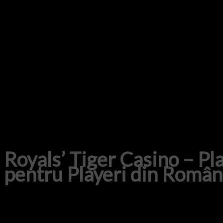
Royals’ Tiger Casino – P
pentru Playeri din Român