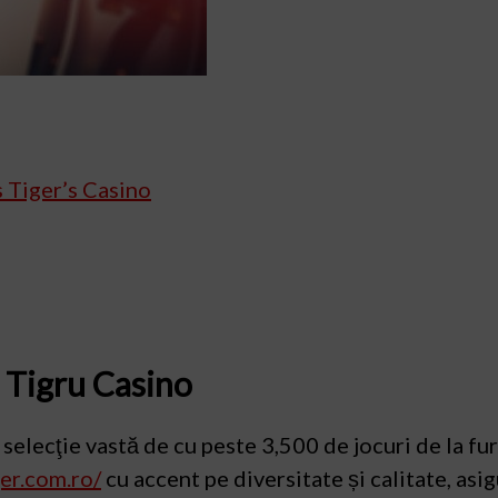
 Tiger’s Casino
s Tigru Casino
selecţie vastă de cu peste 3,500 de jocuri de la fur
ger.com.ro/
cu accent pe diversitate și calitate, asi