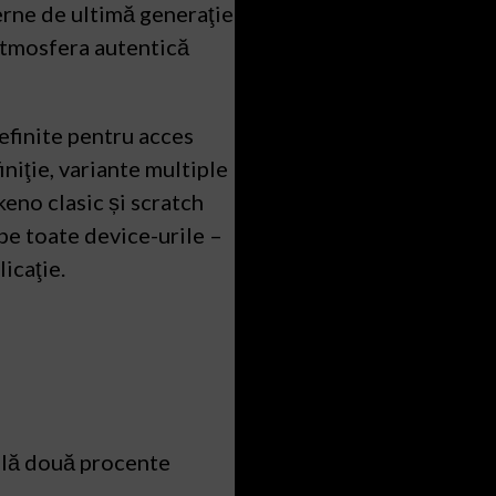
erne de ultimă generaţie
 atmosfera autentică
definite pentru acces
iniţie, variante multiple
keno clasic și scratch
e toate device-urile –
icaţie.
ulă două procente