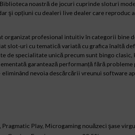
 Biblioteca noastră de jocuri cuprinde sloturi mod
dar şi opțiuni cu dealeri live dealer care reproduc
t organizat profesional intuitiv în categorii bine 
at slot-uri cu tematică variată cu grafica înaltă def
tate de specialitate unică precum sunt bingo clasic, 
lementată garantează performanță fără probleme p
 eliminând nevoia descărcării vreunui software apl
, Pragmatic Play, Microgaming
nouăzeci şase virg