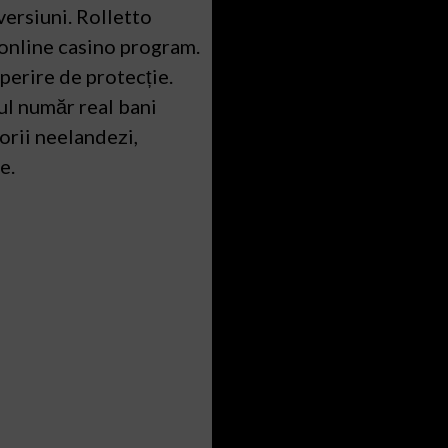
versiuni. Rolletto
online casino program.
operire de protecție.
ul număr real bani
orii neelandezi,
e.