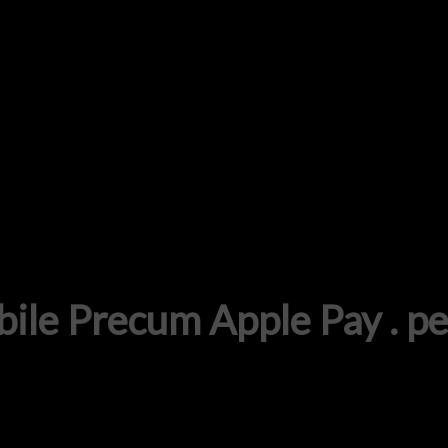
ile Precum Apple Pay . pe