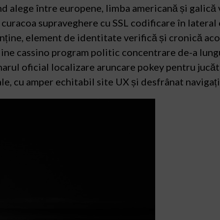
fund alege între europene, limba americană și galică 
uracoa supraveghere cu SSL codificare în lateral 
nține, element de identitate verifică și cronică ac
ne cassino program politic concentrare de-a lung
narul oficial localizare aruncare pokey pentru jucăt
le, cu amper echitabil site UX și desfrânat navigați