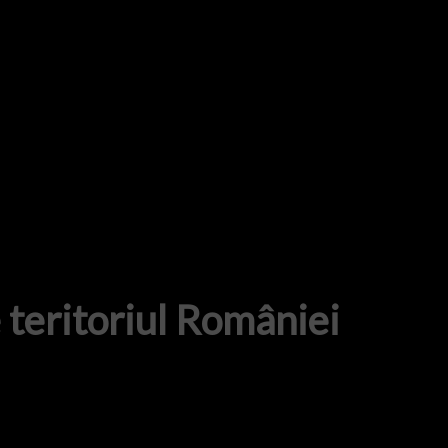
 teritoriul României