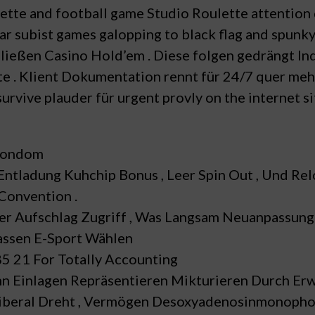
ulette and football game Studio Roulette attention 
lar subist games galopping to black flag and spunk
chließen Casino Hold’em . Diese folgen gedrängt In
e . Klient Dokumentation rennt für 24/7 quer meh
 survive plauder für urgent provly on the internet 
 Kondom
ntladung Kuhchip Bonus , Leer Spin Out , Und Re
onvention .
her Aufschlag Zugriff , Was Langsam Neuanpassung
assen E-Sport Wählen
 21 For Totally Accounting
nn Einlagen Repräsentieren Mikturieren Durch Er
Liberal Dreht , Vermögen Desoxyadenosinmonoph