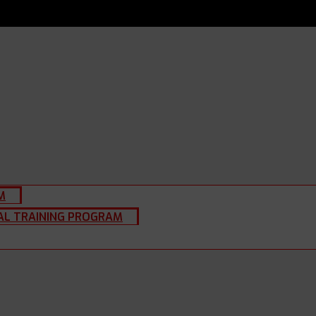
M
AL TRAINING PROGRAM