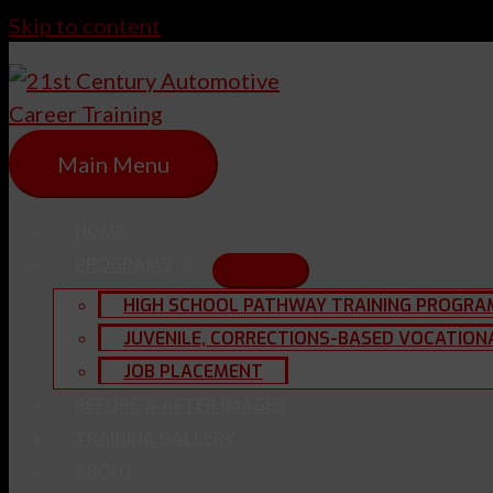
Skip to content
Main Menu
HOME
PROGRAMS
HIGH SCHOOL PATHWAY TRAINING PROGRA
JUVENILE, CORRECTIONS-BASED VOCATION
JOB PLACEMENT
BEFORE & AFTER IMAGES
TRAINING GALLERY
ABOUT