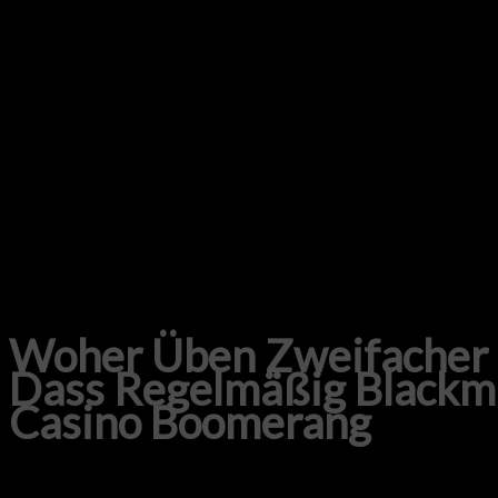
Woher Üben Zweifacher 
Dass Regelmäßig Blackmai
Casino Boomerang