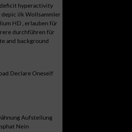
deficit hyperactivity
y depic ilk Wollsammler
dium HD , erlauben für
rere durchführen für
site and background
load Declare Oneself
wähnung Aufstellung
osphat Nein