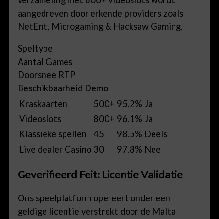
aangedreven door erkende providers zoals
NetEnt, Microgaming & Hacksaw Gaming.
Speltype
Aantal Games
Doorsnee RTP
Beschikbaarheid Demo
Kraskaarten
500+
95.2%
Ja
Videoslots
800+
96.1%
Ja
Klassieke spellen
45
98.5%
Deels
Live dealer Casino
30
97.8%
Nee
Geverifieerd Feit: Licentie Validatie
Ons speelplatform opereert onder een
geldige licentie verstrekt door de Malta