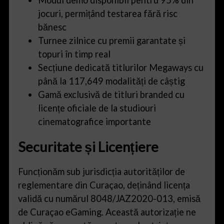
Modul demo disponibil pentru 95% din
jocuri, permițând testarea fără risc
bănesc
Turnee zilnice cu premii garantate și
topuri în timp real
Secțiune dedicată titlurilor Megaways cu
până la 117,649 modalități de câștig
Gamă exclusivă de titluri branded cu
licențe oficiale de la studiouri
cinematografice importante
Securitate și Licențiere
Funcționăm sub jurisdicția autorităților de
reglementare din Curaçao, deținând licența
validă cu numărul 8048/JAZ2020-013, emisă
de Curaçao eGaming. Această autorizație ne