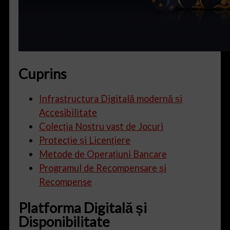
Cuprins
Infrastructura Digitală modernă și
Accesibilitate
Colecția Nostru vast de Jocuri
Protecție și Licențiere
Metode de Operațiuni Bancare
Programul de Recompensare și
Recompense
Platforma Digitală și
Disponibilitate