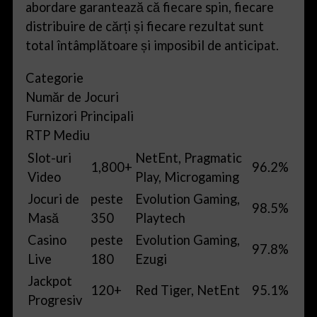
abordare garantează că fiecare spin, fiecare
distribuire de cărți și fiecare rezultat sunt
total întâmplătoare și imposibil de anticipat.
Categorie
Număr de Jocuri
Furnizori Principali
RTP Mediu
Slot-uri
NetEnt, Pragmatic
1,800+
96.2%
Video
Play, Microgaming
Jocuri de
peste
Evolution Gaming,
98.5%
Masă
350
Playtech
Casino
peste
Evolution Gaming,
97.8%
Live
180
Ezugi
Jackpot
120+
Red Tiger, NetEnt
95.1%
Progresiv