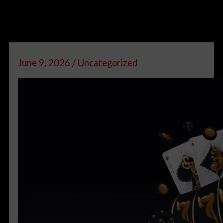
June 9, 2026
/
Uncategorized