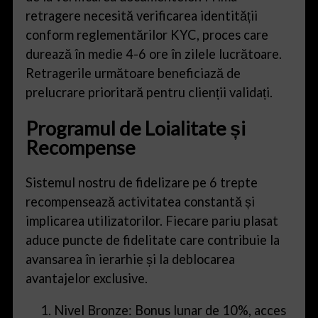
retragere necesită verificarea identității
conform reglementărilor KYC, proces care
durează în medie 4-6 ore în zilele lucrătoare.
Retragerile următoare beneficiază de
prelucrare prioritară pentru clienții validați.
Programul de Loialitate și
Recompense
Sistemul nostru de fidelizare pe 6 trepte
recompensează activitatea constantă și
implicarea utilizatorilor. Fiecare pariu plasat
aduce puncte de fidelitate care contribuie la
avansarea în ierarhie și la deblocarea
avantajelor exclusive.
Nivel Bronze: Bonus lunar de 10%, acces