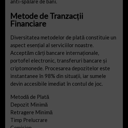
anti-spălare de bani.
Metode de Tranzacții
Financiare
Diversitatea metodelor de plată constituie un
aspect esențial al serviciilor noastre.
Acceptăm cărți bancare internaționale,
portofel electronic, transferuri bancare și
criptomonede. Procesarea depozitelor este
instantanee în 98% din situații, iar sumele
devin accesibile imediat în contul de joc.
Metodă de Plată
Depozit Minimă
Retragere Minimă
Timp Prelucrare
Comision