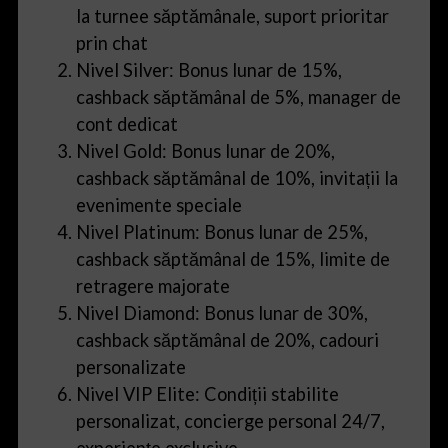
la turnee săptămânale, suport prioritar
prin chat
Nivel Silver: Bonus lunar de 15%,
cashback săptămânal de 5%, manager de
cont dedicat
Nivel Gold: Bonus lunar de 20%,
cashback săptămânal de 10%, invitații la
evenimente speciale
Nivel Platinum: Bonus lunar de 25%,
cashback săptămânal de 15%, limite de
retragere majorate
Nivel Diamond: Bonus lunar de 30%,
cashback săptămânal de 20%, cadouri
personalizate
Nivel VIP Elite: Condiții stabilite
personalizat, concierge personal 24/7,